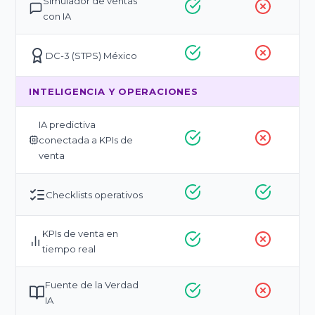
Simulador de ventas
con IA
DC-3 (STPS) México
INTELIGENCIA Y OPERACIONES
IA predictiva
conectada a KPIs de
venta
Checklists operativos
KPIs de venta en
tiempo real
Fuente de la Verdad
IA