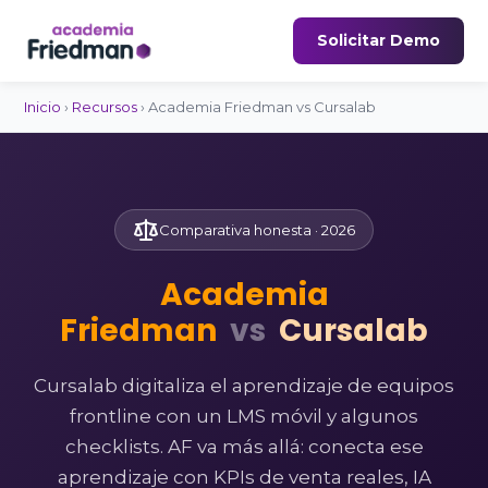
Solicitar Demo
Inicio
›
Recursos
› Academia Friedman vs Cursalab
Comparativa honesta · 2026
Academia
Friedman
vs
Cursalab
Cursalab digitaliza el aprendizaje de equipos
frontline con un LMS móvil y algunos
checklists. AF va más allá: conecta ese
aprendizaje con KPIs de venta reales, IA